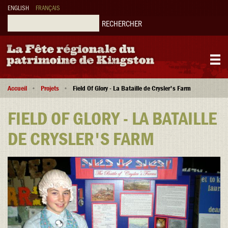
Aller
ENGLISH
FRANÇAIS
au
contenu
Rechercher
principal
Main
Fil
navigation
Accueil
Projets
Field Of Glory - La Bataille de Crysler's Farm
d'Ariane
FIELD OF GLORY - LA BATAILLE
DE CRYSLER'S FARM