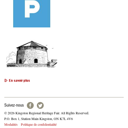
En savoir plus
Suivez-nous
© 2026 Kingston Regional Heritage Fair. All Rights Reserved.
P.O. Box 1, Station Main Kingston, ON K7L 4V6
Footer
Modalités
Politique de confidentialité