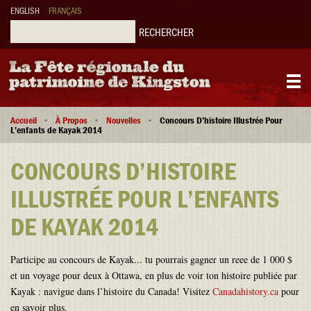
Aller
ENGLISH
FRANÇAIS
au
contenu
Rechercher
principal
Main
Fil
navigation
Accueil
À Propos
Nouvelles
Concours D’histoire Illustrée Pour
d'Ariane
L’enfants de Kayak 2014
CONCOURS D’HISTOIRE
ILLUSTRÉE POUR L’ENFANTS
DE KAYAK 2014
Participe au concours de Kayak... tu pourrais gagner un reee de 1 000 $
et un voyage pour deux à Ottawa, en plus de voir ton histoire publiée par
Kayak : navigue dans l’histoire du Canada! Visitez
Canadahistory.ca
pour
en savoir plus.